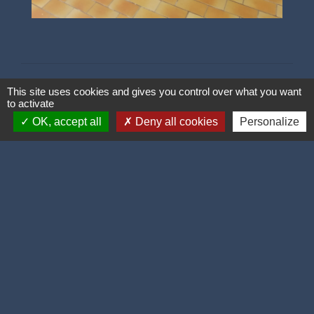
This site uses cookies and gives you control over what you want
to activate
OK, accept all
Deny all cookies
Personalize
Contacts
Mairie de Tilques
21 rue de l'Eglise
62500 TILQUES - FRANCE
Tél. : 03.21.93.41.32
✉️ : contact@mairie-tilques.fr
Horaires :
Lundi de 13h30 à 18h00,