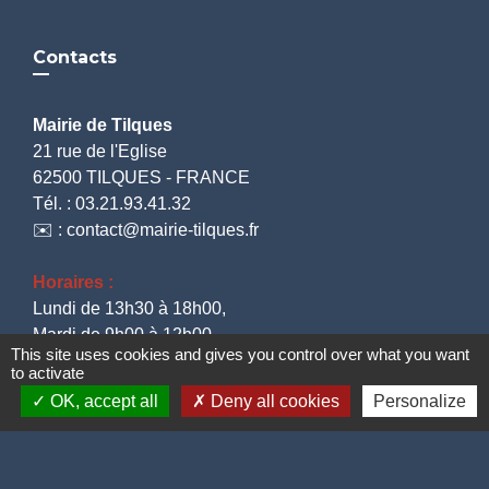
Contacts
Mairie de Tilques
21 rue de l'Eglise
62500 TILQUES - FRANCE
Tél. : 03.21.93.41.32
✉️ : contact@mairie-tilques.fr
Horaires :
Lundi de 13h30 à 18h00,
Mardi de 9h00 à 12h00,
This site uses cookies and gives you control over what you want
Jeudi et Vendredi de 13h30 à 17h30
to activate
OK, accept all
Deny all cookies
Personalize